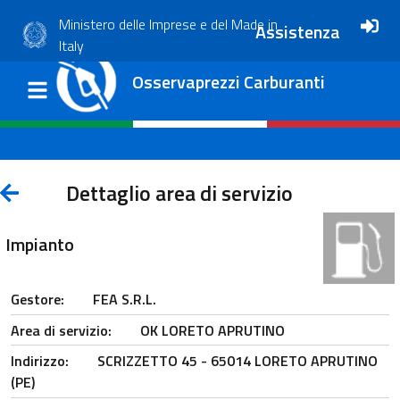
Ministero delle Imprese e del Made in
Assistenza
Italy
Osservaprezzi Carburanti
Dettaglio area di servizio
Impianto
Gestore:
FEA S.R.L.
Area di servizio:
OK LORETO APRUTINO
Indirizzo:
SCRIZZETTO 45 - 65014 LORETO APRUTINO
(PE)